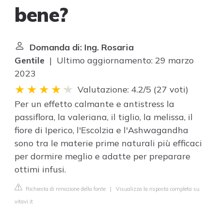
bene?
Domanda di: Ing. Rosaria
Gentile
| Ultimo aggiornamento: 29 marzo
2023
Valutazione: 4.2/5
(
27 voti
)
Per un effetto calmante e antistress la
passiflora, la valeriana, il tiglio, la melissa, il
fiore di Iperico, l'Escolzia e l'Ashwagandha
sono tra le materie prime naturali più efficaci
per dormire meglio e adatte per preparare
ottimi infusi.
Richiesta di rimozione della fonte
|
Visualizza la risposta completa su
vitavi.it