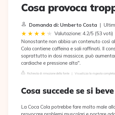
Cosa provoca trop
Domanda di: Umberto Costa
| Ultim
Valutazione: 4.2/5
(
53 voti
)
Nonostante non abbia un contenuto così alto
Cola contiene caffeina e sali raffinati. Il co
soprattutto in dosi massicce, può aumentare 
cardiache e pressione alta".
Richiesta di rimozione della fonte
|
Visualizza la risposta completa
Cosa succede se si bev
La Coca Cola potrebbe fare molto male alla 
provocare problemi muscolari e portare addir