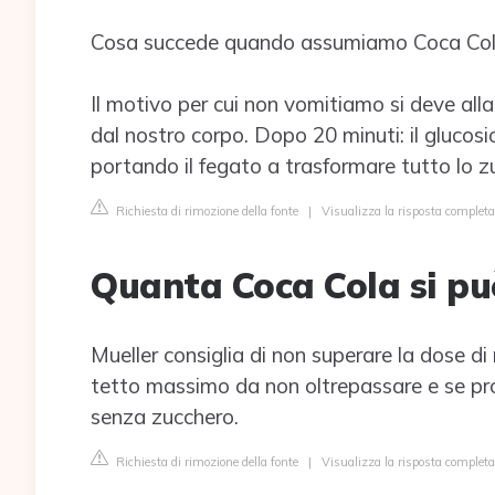
Cosa succede quando assumiamo Coca Co
Il motivo per cui non vomitiamo si deve all
dal nostro corpo. Dopo 20 minuti: il glucosio 
portando il fegato a trasformare tutto lo z
Richiesta di rimozione della fonte
|
Visualizza la risposta completa
Quanta Coca Cola si pu
Mueller consiglia di non superare la dose di 
tetto massimo da non oltrepassare e se pro
senza zucchero.
Richiesta di rimozione della fonte
|
Visualizza la risposta complet