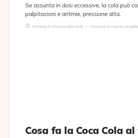
Se assunta in dosi eccessive, la cola può c
palpitazioni e aritmie, pressione alta.
Richiesta di rimozione della fonte
|
Visualizza la risposta completa
Cosa fa la Coca Cola al