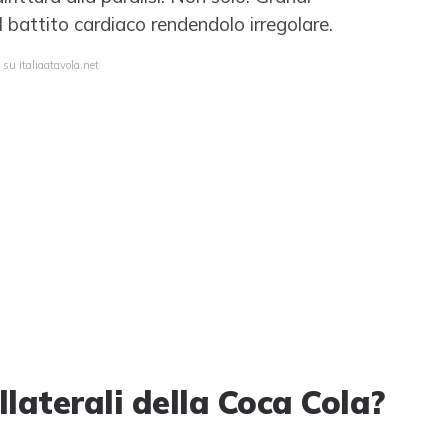
l battito cardiaco rendendolo irregolare.
 su italiaatavola.net
ollaterali della Coca Cola?