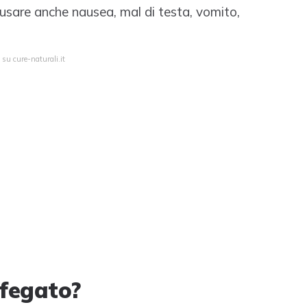
ausare anche nausea, mal di testa, vomito,
 su cure-naturali.it
 fegato?