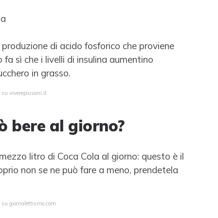
la
a produzione di acido fosforico che proviene
fa sì che i livelli di insulina aumentino
ucchero in grasso.
 su viverepiusani.it
ò bere al giorno?
mezzo litro di Coca Cola al giorno: questo è il
prio non se ne può fare a meno, prendetela
a su giornalettismo.com