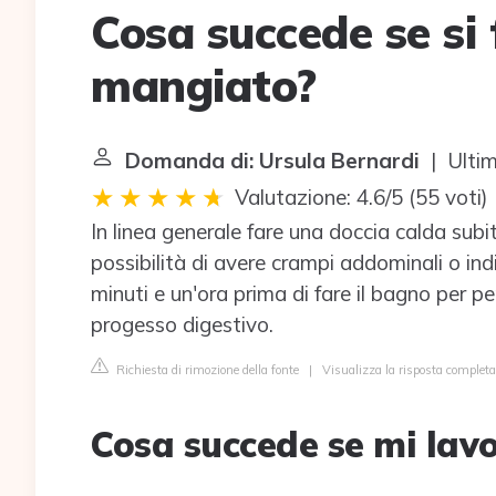
Cosa succede se si 
mangiato?
Domanda di: Ursula Bernardi
| Ultim
Valutazione: 4.6/5
(
55 voti
)
In linea generale fare una doccia calda su
possibilità di avere crampi addominali o ind
minuti e un'ora prima di fare il bagno per p
progesso digestivo.
Richiesta di rimozione della fonte
|
Visualizza la risposta completa
Cosa succede se mi lav