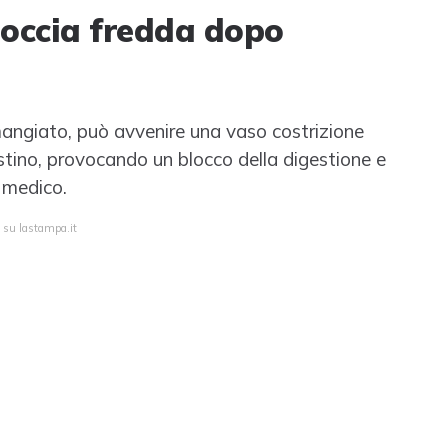
doccia fredda dopo
mangiato, può avvenire una vaso costrizione
estino, provocando un blocco della digestione e
l medico.
a su lastampa.it