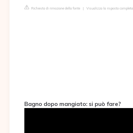
Richiesta di rimozione della fonte
|
Visualizza la risposta completa
Bagno dopo mangiato: si può fare?