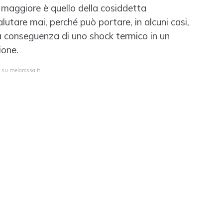
o maggiore è quello della cosiddetta
utare mai, perché può portare, in alcuni casi,
la conseguenza di uno shock termico in un
ione.
 su melarossa.it