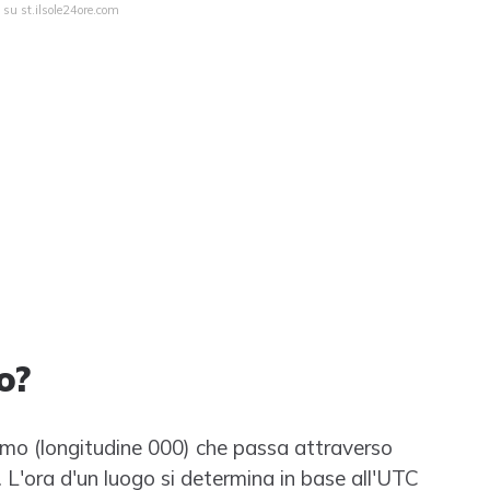
 su st.ilsole24ore.com
o?
o primo (longitudine 000) che passa attraverso
. L'ora d'un luogo si determina in base all'UTC