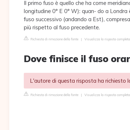
Il primo fuso è quello che ha come meridian
longitudine 0° E 0° W): quan- do a Londra è 
fuso successivo (andando a Est), compresa tu
più rispetto al fuso precedente.
Richiesta di rimozione della fonte
|
Visualizza la risposta completa 
Dove finisce il fuso orar
L'autore di questa risposta ha richiesto 
Richiesta di rimozione della fonte
|
Visualizza la risposta complet