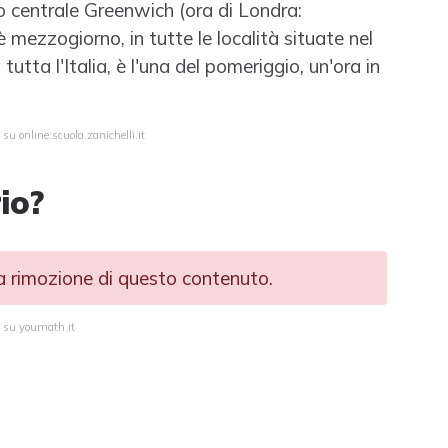
o centrale Greenwich (ora di Londra:
mezzogiorno, in tutte le località situate nel
tta l'Italia, è l'una del pomeriggio, un'ora in
su online.scuola.zanichelli.it
io?
la rimozione di questo contenuto.
a su youmath.it