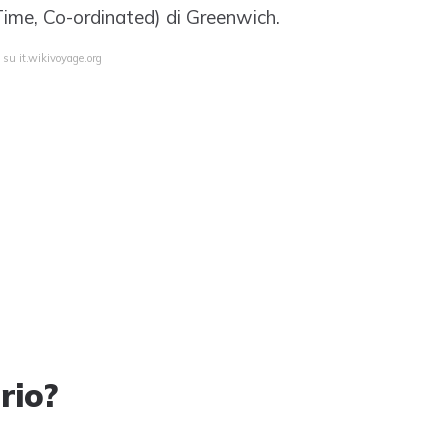
Time, Co-ordinated) di Greenwich.
 su it.wikivoyage.org
rio?