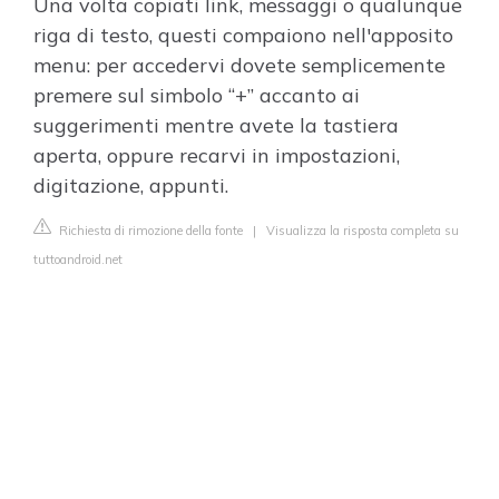
Una volta copiati link, messaggi o qualunque
riga di testo, questi compaiono nell'apposito
menu: per accedervi dovete semplicemente
premere sul simbolo “+” accanto ai
suggerimenti mentre avete la tastiera
aperta, oppure recarvi in impostazioni,
digitazione, appunti.
Richiesta di rimozione della fonte
|
Visualizza la risposta completa su
tuttoandroid.net