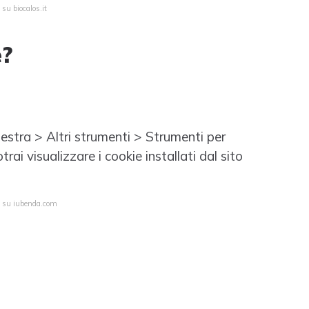
su biocalos.it
e?
destra > Altri strumenti > Strumenti per
rai visualizzare i cookie installati dal sito
a su iubenda.com