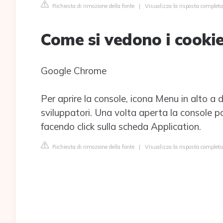
Richiesta di rimozione della fonte
|
Visualizza la risposta completa 
Come si vedono i cooki
Google Chrome
Per aprire la console, icona Menu in alto a 
sviluppatori. Una volta aperta la console pot
facendo click sulla scheda Application.
Richiesta di rimozione della fonte
|
Visualizza la risposta complet