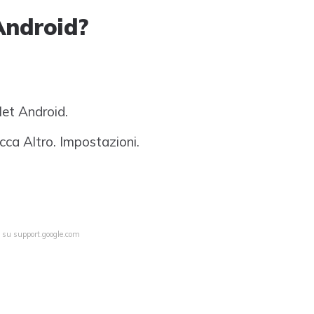
Android?
let Android.
occa Altro. Impostazioni.
a su support.google.com