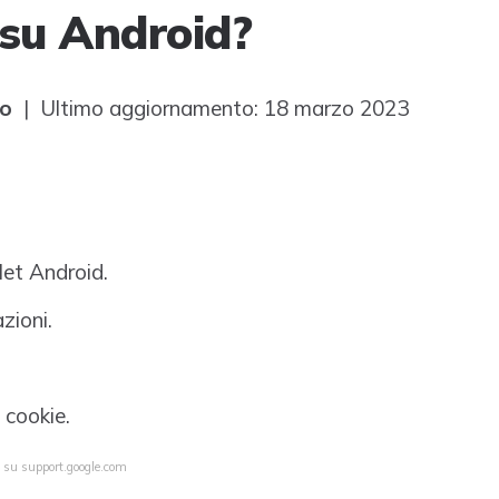
 su Android?
to
| Ultimo aggiornamento: 18 marzo 2023
let Android.
zioni.
 cookie.
a su support.google.com