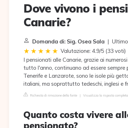
Dove vivono i pensio
Canarie?
Domanda di: Sig. Osea Sala
| Ultimo
Valutazione: 4.9/5
(
33 voti
)
I pensionati alle Canarie, grazie ai numerosi 
tutto l'anno, continuano ad essere sempre 
Tenerife e Lanzarote, sono le isole più gett
italiani, ma soprattutto tedeschi, inglesi e f
Richiesta di rimozione della fonte
|
Visualizza la risposta complet
Quanto costa vivere al
pensionato?