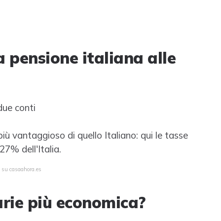
 pensione italiana alle
due conti
più vantaggioso di quello Italiano: qui le tasse
27% dell'Italia.
a su casaahora.es
narie più economica?