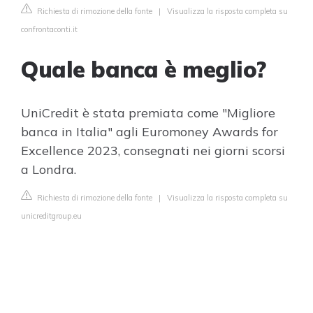
Richiesta di rimozione della fonte
|
Visualizza la risposta completa su
confrontaconti.it
Quale banca è meglio?
UniCredit è stata premiata come "Migliore
banca in Italia" agli Euromoney Awards for
Excellence 2023, consegnati nei giorni scorsi
a Londra.
Richiesta di rimozione della fonte
|
Visualizza la risposta completa su
unicreditgroup.eu