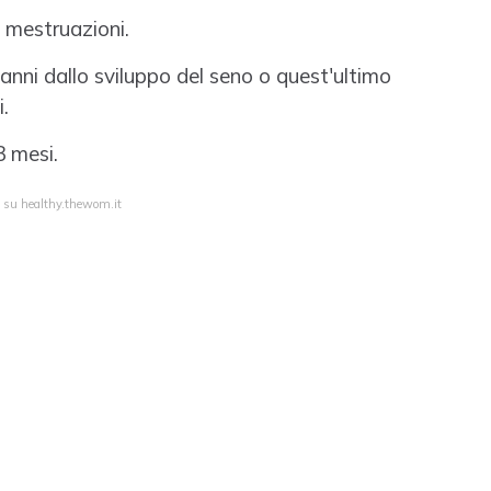
e mestruazioni.
anni dallo sviluppo del seno o quest'ultimo
i.
3 mesi.
a su healthy.thewom.it