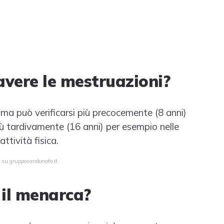
 avere le mestruazioni?
, ma può verificarsi più precocemente (8 anni)
ù tardivamente (16 anni) per esempio nelle
tività fisica.
a su grupposandonato.it
 il menarca?