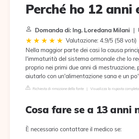
Perché ho 12 anni e
Domanda di: Ing. Loredana Milani
| U
Valutazione: 4.9/5
(
58 voti
)
Nella maggior parte dei casi la causa princip
l'immaturità del sistema ormonale che lo rego
proprio nei primi due anni di mestruazione, 
aiutarlo con un'alimentazione sana e un po' d
Richiesta di rimozione della fonte
|
Visualizza la risposta completa 
Cosa fare se a 13 anni n
È necessario contattare il medico se: