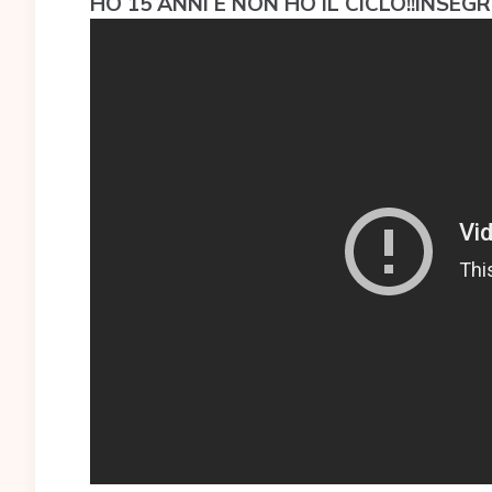
HO 15 ANNI E NON HO IL CICLO!!INSEG