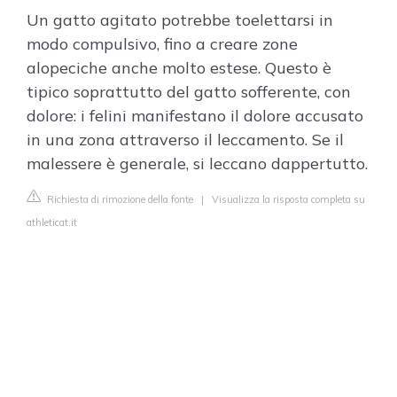
Un gatto agitato potrebbe toelettarsi in
modo compulsivo, fino a creare zone
alopeciche anche molto estese. Questo è
tipico soprattutto del gatto sofferente, con
dolore: i felini manifestano il dolore accusato
in una zona attraverso il leccamento. Se il
malessere è generale, si leccano dappertutto.
Richiesta di rimozione della fonte
|
Visualizza la risposta completa su
athleticat.it