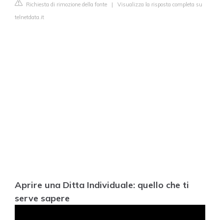
Richiesta di rimozione della fonte
|
Visualizza la risposta completa su
telnetdata.it
Aprire una Ditta Individuale: quello che ti
serve sapere