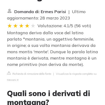
Domanda di: Ermes Parisi
| Ultimo
aggiornamento: 28 marzo 2023
Valutazione: 4.1/5
(
56 voti
)
Montagna deriva dalla voce del latino
parlato *montania, un aggettivo femminile,
in origine; a sua volta montania derivava da
mons montis 'monte'. Dunque la parola latina
montania è derivata, mentre montagna è un
nome primitivo (non deriva da monte).
Richiesta di rimozione della fonte
|
Visualizza la risposta completa su
treccani.it
Quali sono i derivati di
montagna?