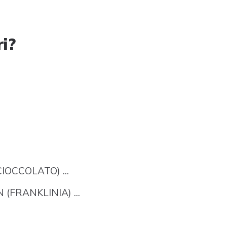
ri?
OCCOLATO) ...
(FRANKLINIA) ...