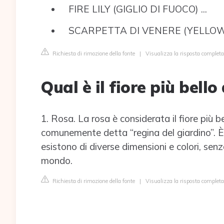
FIRE LILY (GIGLIO DI FUOCO) ...
SCARPETTA DI VENERE (YELLOW
Richiesta di rimozione della fonte
|
Visualizza la risposta completa
Qual è il fiore più bello 
1. Rosa. La rosa è considerata il fiore più 
comunemente detta “regina del giardino”. È 
esistono di diverse dimensioni e colori, senz
mondo.
Richiesta di rimozione della fonte
|
Visualizza la risposta complet