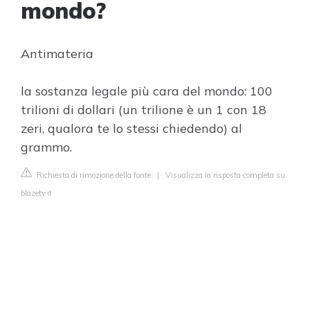
mondo?
Antimateria
la sostanza legale più cara del mondo: 100
trilioni di dollari (un trilione è un 1 con 18
zeri, qualora te lo stessi chiedendo) al
grammo.
Richiesta di rimozione della fonte
|
Visualizza la risposta completa su
blazetv.it