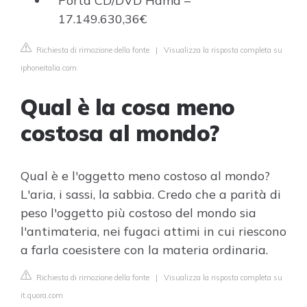
Porta CD/DVD Hama –
17.149.630,36€
Richiesta di rimozione della fonte
|
Visualizza la risposta completa su
iphoneitalia.com
Qual è la cosa meno
costosa al mondo?
Qual è e l'oggetto meno costoso al mondo?
L'aria, i sassi, la sabbia. Credo che a parità di
peso l'oggetto più costoso del mondo sia
l'antimateria, nei fugaci attimi in cui riescono
a farla coesistere con la materia ordinaria.
Richiesta di rimozione della fonte
|
Visualizza la risposta completa su
it.quora.com