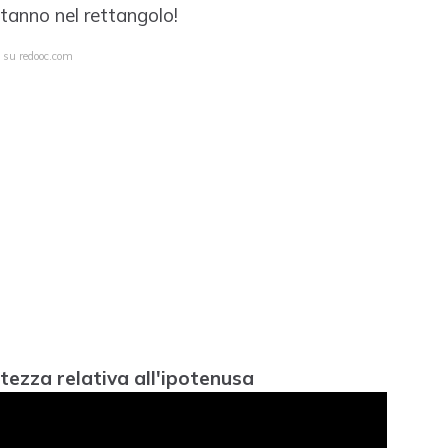
stanno nel rettangolo!
a su redooc.com
ltezza relativa all'ipotenusa