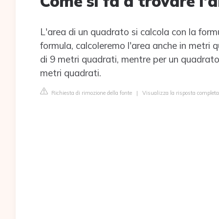
Come si fa a trovare l'
L'area di un quadrato si calcola con la for
formula, calcoleremo l'area anche in metri q
di 9 metri quadrati, mentre per un quadrato
metri quadrati.
Richiesta di rimozione della fonte
|
Visualizza la risposta completa