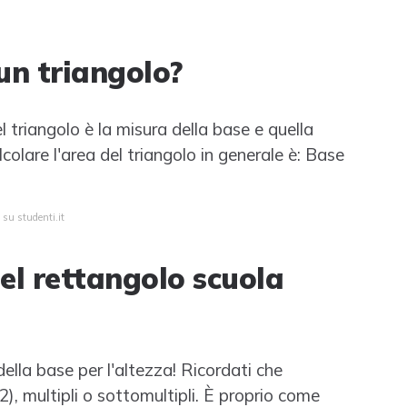
 un triangolo?
l triangolo è la misura della base e quella
lcolare l'area del triangolo in generale è: Base
 su studenti.it
del rettangolo scuola
ella base per l'altezza! Ricordati che
2), multipli o sottomultipli. È proprio come