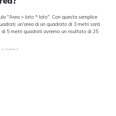
area?
mula "Area = lato * lato". Con questa semplice
uadrati: un'area di un quadrato di 3 metri sarà
 di 5 metri quadrati avremo un risultato di 25
 su studenti.it