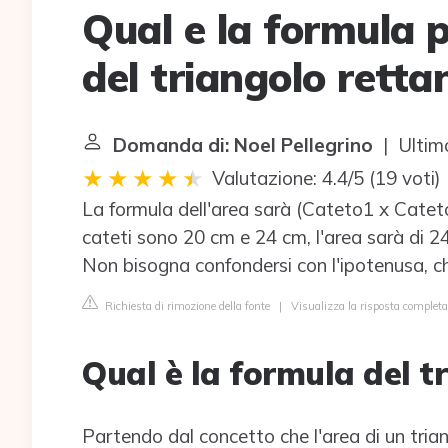
Qual e la formula p
del triangolo retta
Domanda di: Noel Pellegrino
| Ultim
Valutazione: 4.4/5
(
19 voti
)
La formula dell'area sarà (Cateto1 x Cateto2
cateti sono 20 cm e 24 cm, l'area sarà di 2
Non bisogna confondersi con l'ipotenusa, che
Richiesta di rimozione della fonte
|
Visualizza la risposta completa
Qual è la formula del t
Partendo dal concetto che l'area di un trian