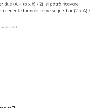
 due (A = (b x h) / 2), si potrà ricavare
 precedente formula come segue: b = (2 x A) /
 su studenti.it