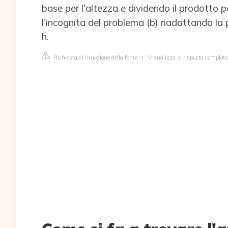
base per l'altezza e dividendo il prodotto per
l'incognita del problema (b) riadattando la
h.
Richiesta di rimozione della fonte
|
Visualizza la risposta completa