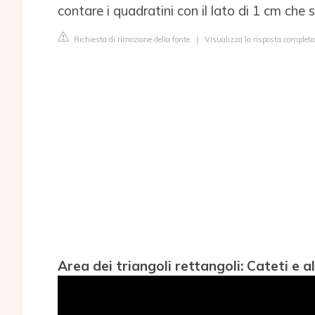
contare i quadratini con il lato di 1 cm che 
Richiesta di rimozione della fonte
|
Visualizza la risposta complet
Area dei triangoli rettangoli: Cateti e a