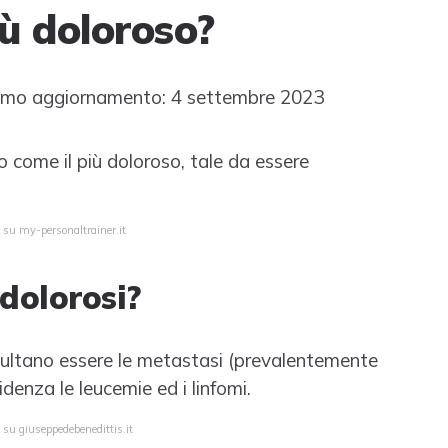
iù doloroso?
imo aggiornamento: 4 settembre 2023
to come il più doloroso, tale da essere
 su my-personaltrainer.it
 dolorosi?
risultano essere le metastasi (prevalentemente
idenza le leucemie ed i linfomi.
 su giuseppedebenedittis.it