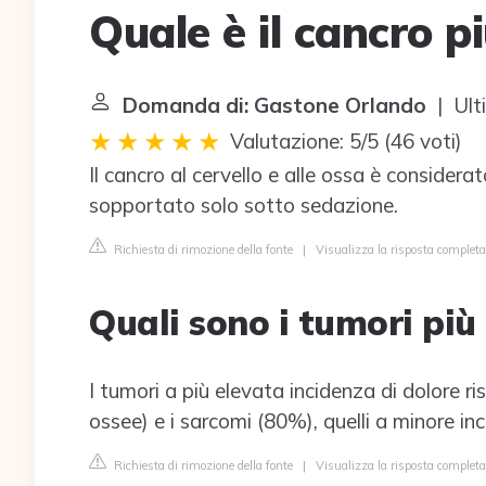
Quale è il cancro p
Domanda di: Gastone Orlando
| Ult
Valutazione: 5/5
(
46 voti
)
Il cancro al cervello e alle ossa è considera
sopportato solo sotto sedazione.
Richiesta di rimozione della fonte
|
Visualizza la risposta completa
Quali sono i tumori più
I tumori a più elevata incidenza di dolore 
ossee) e i sarcomi (80%), quelli a minore inc
Richiesta di rimozione della fonte
|
Visualizza la risposta completa