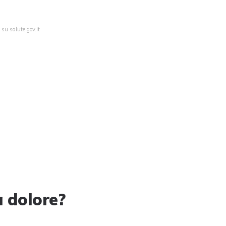
 su salute.gov.it
 dolore?