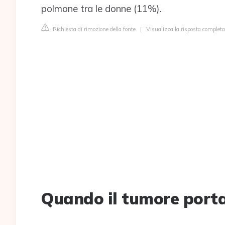
polmone tra le donne (11%).
Richiesta di rimozione della fonte
|
Visualizza la risposta completa
Quando il tumore porta