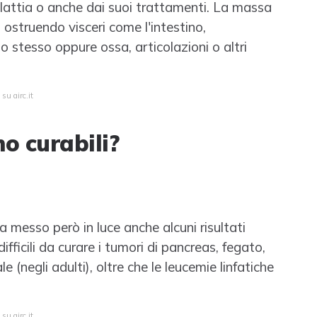
alattia o anche dai suoi trattamenti. La massa
ostruendo visceri come l'intestino,
 stesso oppure ossa, articolazioni o altri
su airc.it
o curabili?
messo però in luce anche alcuni risultati
ficili da curare i tumori di pancreas, fegato,
(negli adulti), oltre che le leucemie linfatiche
su airc.it