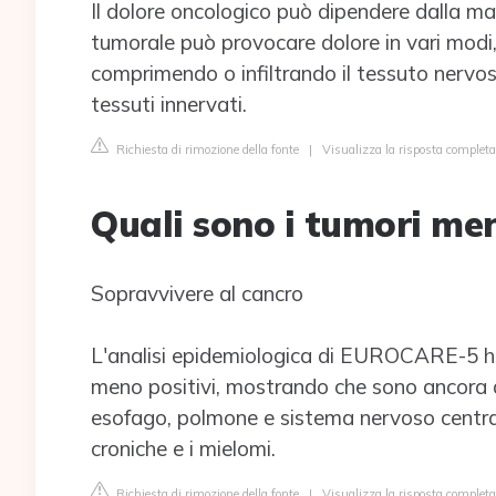
Il dolore oncologico può dipendere dalla m
tumorale può provocare dolore in vari modi, 
comprimendo o infiltrando il tessuto nervoso
tessuti innervati.
Richiesta di rimozione della fonte
|
Visualizza la risposta completa 
Quali sono i tumori men
Sopravvivere al cancro
L'analisi epidemiologica di EUROCARE-5 ha 
meno positivi, mostrando che sono ancora dif
esofago, polmone e sistema nervoso centrale 
croniche e i mielomi.
Richiesta di rimozione della fonte
|
Visualizza la risposta completa 