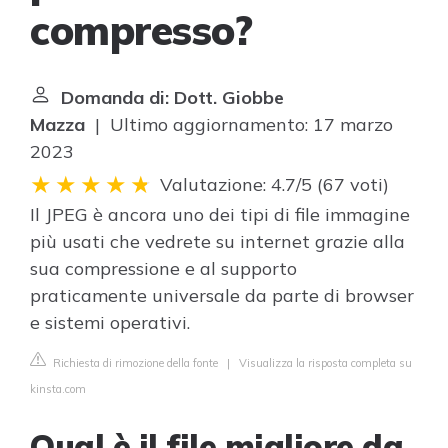
compresso?
Domanda di: Dott. Giobbe
Mazza
| Ultimo aggiornamento: 17 marzo
2023
Valutazione: 4.7/5
(
67 voti
)
Il JPEG è ancora uno dei tipi di file immagine
più usati che vedrete su internet grazie alla
sua compressione e al supporto
praticamente universale da parte di browser
e sistemi operativi.
Richiesta di rimozione della fonte
|
Visualizza la risposta completa su
kinsta.com
Qual è il file migliore da