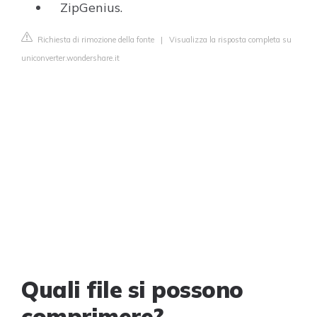
ZipGenius.
Richiesta di rimozione della fonte
|
Visualizza la risposta completa su
uniconverter.wondershare.it
Quali file si possono
comprimere?