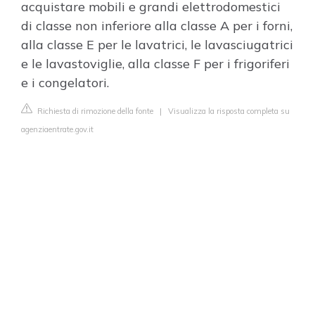
acquistare mobili e grandi elettrodomestici
di classe non inferiore alla classe A per i forni,
alla classe E per le lavatrici, le lavasciugatrici
e le lavastoviglie, alla classe F per i frigoriferi
e i congelatori.
Richiesta di rimozione della fonte
|
Visualizza la risposta completa su
agenziaentrate.gov.it