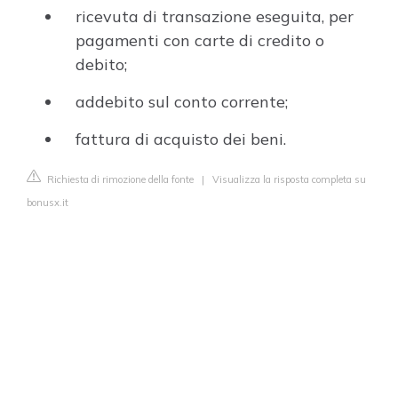
ricevuta di transazione eseguita, per
pagamenti con carte di credito o
debito;
addebito sul conto corrente;
fattura di acquisto dei beni.
Richiesta di rimozione della fonte
|
Visualizza la risposta completa su
bonusx.it