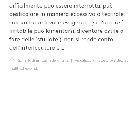
difficilmente può essere interrotta; può
gesticolare in maniera eccessiva o teatrale,
con un tono di voce esagerato (se l'umore è
irritabile può lamentarsi, diventare ostile o
fare delle “sfuriate”); non si rende conto
dell'interlocutore e ...
Richiesta di rimozione della fonte
|
Visualizza la risposta completa su
healthy.thewom.it