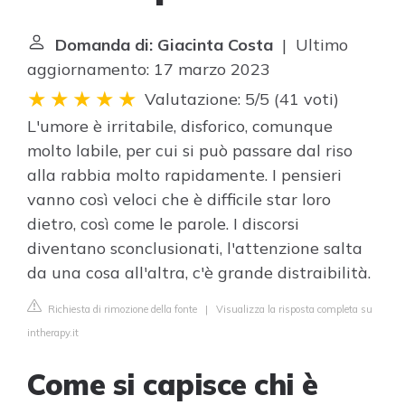
Domanda di: Giacinta Costa
| Ultimo
aggiornamento: 17 marzo 2023
Valutazione: 5/5
(
41 voti
)
L'umore è irritabile, disforico, comunque
molto labile, per cui si può passare dal riso
alla rabbia molto rapidamente. I pensieri
vanno così veloci che è difficile star loro
dietro, così come le parole. I discorsi
diventano sconclusionati, l'attenzione salta
da una cosa all'altra, c'è grande distraibilità.
Richiesta di rimozione della fonte
|
Visualizza la risposta completa su
intherapy.it
Come si capisce chi è