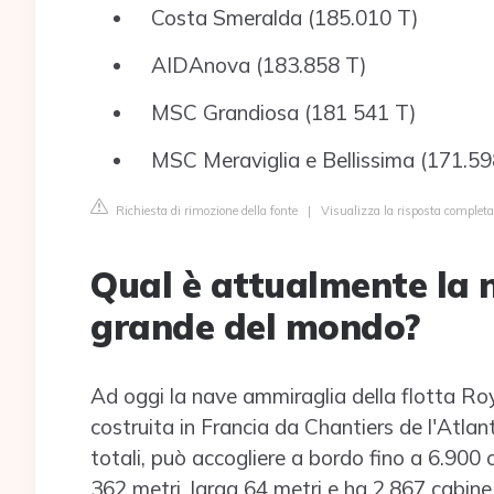
Costa Smeralda (185.010 T)
AIDAnova (183.858 T)
MSC Grandiosa (181 541 T)
MSC Meraviglia e Bellissima (171.59
Richiesta di rimozione della fonte
|
Visualizza la risposta completa
Qual è attualmente la n
grande del mondo?
Ad oggi la nave ammiraglia della flotta Ro
costruita in Francia da Chantiers de l'Atla
totali, può accogliere a bordo fino a 6.900
362 metri, larga 64 metri e ha 2.867 cabine