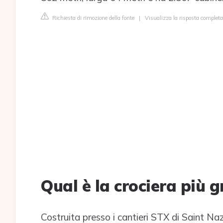
Richiesta di rimozione della fonte
|
Visualizza la risposta completa
Qual è la crociera più 
Costruita presso i cantieri STX di Saint Naz