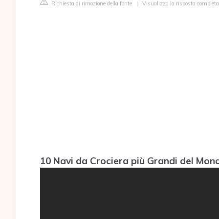
Richiesta di rimozione della fonte
|
Visualizza la risposta complet
10 Navi da Crociera più Grandi del Mon