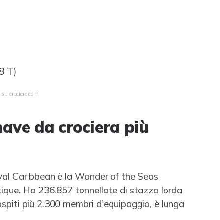
8 T)
 su crociere.com
ave da crociera più
yal Caribbean è la Wonder of the Seas
ntique. Ha 236.857 tonnellate di stazza lorda
 ospiti più 2.300 membri d'equipaggio, è lunga
.