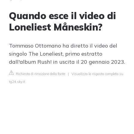
Quando esce il video di
Loneliest Måneskin?
Tommaso Ottomano ha diretto il video del
singolo The Loneliest, primo estratto
dall'album Rush! in uscita il 20 gennaio 2023.
Richiesta di rimozione della fonte
|
Visualizza la risposta completa su
tg24.sky.it