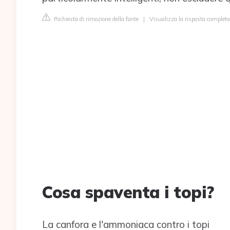
Richiesta di rimozione della fonte
|
Visualizza la risposta completa
Cosa spaventa i topi?
La canfora e l'ammoniaca contro i topi