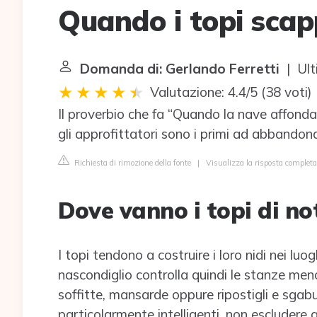
Quando i topi sca
Domanda di: Gerlando Ferretti
| Ult
Valutazione: 4.4/5
(
38 voti
)
Il proverbio che fa “Quando la nave affonda, 
gli approfittatori sono i primi ad abbandonare
Richiesta di rimozione della fonte
|
Visualizza la risposta complet
Dove vanno i topi di no
I topi tendono a costruire i loro nidi nei luogh
nascondiglio controlla quindi le stanze men
soffitte, mansarde oppure ripostigli e sgabu
particolarmente intelligenti, non escludere q