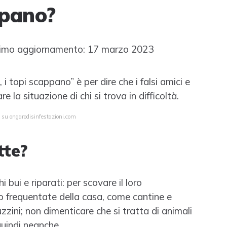
ppano?
imo aggiornamento: 17 marzo 2023
i topi scappano” è per dire che i falsi amici e
 la situazione di chi si trova in difficoltà.
a su ongarodisinfestazioni.com
tte?
i bui e riparati: per scovare il loro
o frequentate della casa, come cantine e
zzini; non dimenticare che si tratta di animali
uindi neanche ...