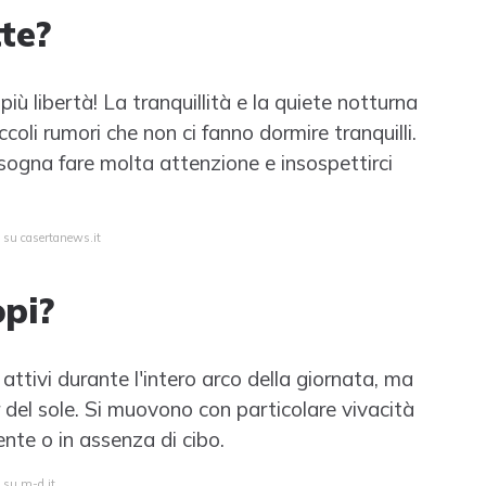
tte?
più libertà! La tranquillità e la quiete notturna
coli rumori che non ci fanno dormire tranquilli.
isogna fare molta attenzione e insospettirci
a su casertanews.it
pi?
attivi durante l'intero arco della giornata, ma
r del sole. Si muovono con particolare vivacità
ente o in assenza di cibo.
a su m-d.it