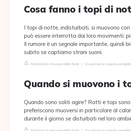
Cosa fanno i topi di no
I topi di notte, indisturbati, si muovono con 
può essere interrotta dai loro movimenti: pic
Il rumore è un segnale importante, quindi b
subito se captiamo strani suoni.
Richiesta di rimozione della fonte
|
Visualizza la risposta complet
Quando si muovono i to
Quando sono soliti agire? Ratti e topi sono 
preferiscono muoversi in particolare al cala
durante il giorno se disturbati nel loro ambi
Richiesta di rimozione della fonte
|
Visualizza la risposta complet