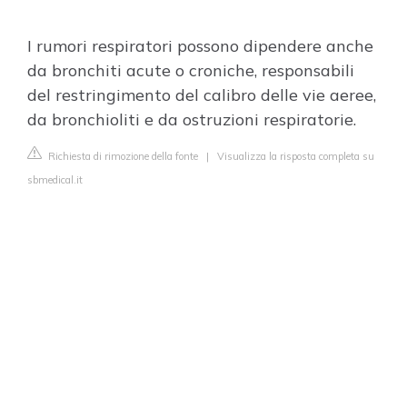
I rumori respiratori possono dipendere anche
da bronchiti acute o croniche, responsabili
del restringimento del calibro delle vie aeree,
da bronchioliti e da ostruzioni respiratorie.
Richiesta di rimozione della fonte
|
Visualizza la risposta completa su
sbmedical.it