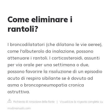
Come eliminare i
rantoli?
I broncodilatatori (che dilatano le vie aeree),
come l'albuterolo da inalazione, possono
attenuare i rantoli. I corticosteroidi, assunti
per via orale per una settimana o due,
possono favorire la risoluzione di un episodio
acuto di respiro sibilante se è dovuto ad
asma o broncopneumopatia cronica
ostruttiva.
Richiesta di rimozione della fonte
|
Visualizza la risposta completa su
msdmanuals.com