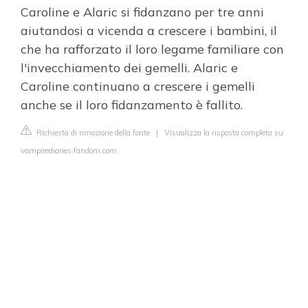
Caroline e Alaric si fidanzano per tre anni
aiutandosi a vicenda a crescere i bambini, il
che ha rafforzato il loro legame familiare con
l'invecchiamento dei gemelli. Alaric e
Caroline continuano a crescere i gemelli
anche se il loro fidanzamento è fallito.
Richiesta di rimozione della fonte
|
Visualizza la risposta completa su
vampirediaries.fandom.com