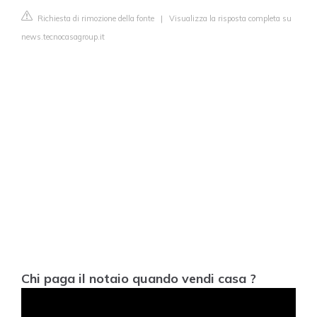
Richiesta di rimozione della fonte
|
Visualizza la risposta completa su
news.tecnocasagroup.it
Chi paga il notaio quando vendi casa ?