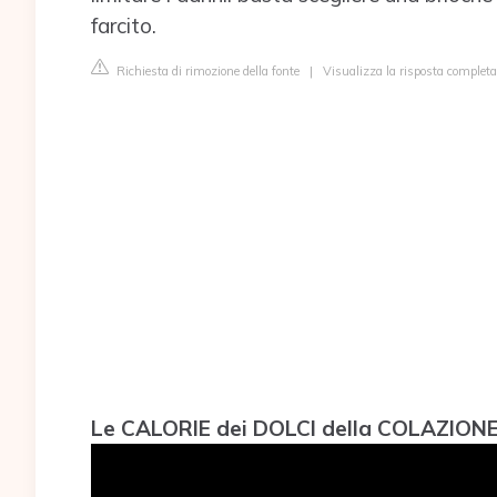
farcito.
Richiesta di rimozione della fonte
|
Visualizza la risposta completa 
Le CALORIE dei DOLCI della COLAZION