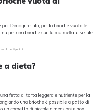
brioche vuota di
 per Dimagrire.info, per la brioche vuota le
 ma per una brioche con la marmellata si sale
 su alimentipedia.it
 a dieta?
una fetta di torta leggera e nutriente per la
mangiando una brioche è possibile a patto di
e o un cornetto di piccole dimensioni e non