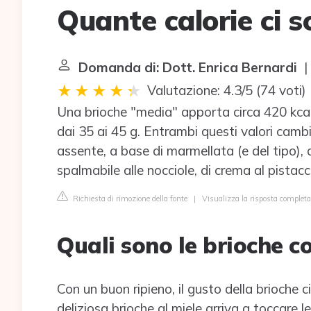
Quante calorie ci s
Domanda di: Dott. Enrica Bernardi
| 
Valutazione: 4.3/5
(
74 voti
)
Una brioche "media" apporta circa 420 kca
dai 35 ai 45 g. Entrambi questi valori camb
assente, a base di marmellata (e del tipo),
spalmabile alle nocciole, di crema al pistacc
Richiesta di rimozione della fonte
|
Visualizza la risposta completa
Quali sono le brioche c
Con un buon ripieno, il gusto della brioche
deliziosa brioche al miele arriva a toccare 