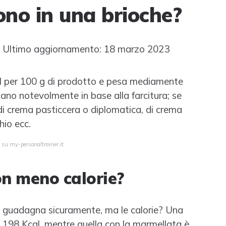
ono in una brioche?
Ultimo aggiornamento: 18 marzo 2023
l per 100 g di prodotto e pesa mediamente
iano notevolmente in base alla farcitura; se
 di crema pasticcera o diplomatica, di crema
hio ecc.
 su my-personaltrainer.it
on meno calorie?
 ci guadagna sicuramente, ma le calorie? Una
le 198 Kcal, mentre quella con la marmellata è