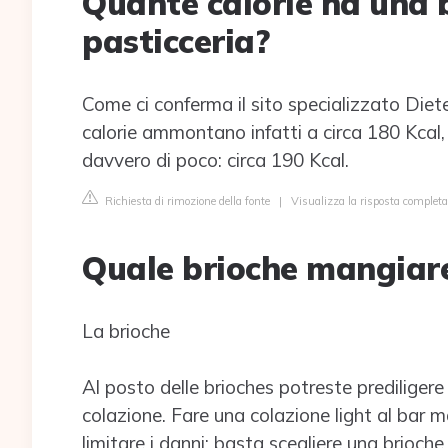
Quante calorie ha una 
pasticceria?
Come ci conferma il sito specializzato Diete
calorie ammontano infatti a circa 180 Kcal,
davvero di poco: circa 190 Kcal.
Richiesta di rimozione della fonte
|
Visualizza la risposta completa
Quale brioche mangiare
La brioche
Al posto delle brioches potreste prediligere 
colazione. Fare una colazione light al bar 
limitare i danni: basta scegliere una brioch