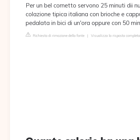
Per un bel cornetto servono 25 minuti dii 
colazione tipica italiana con brioche e capp
pedalata in bici di un'ora oppure con 50 minu
Richiesta di rimozione della fonte
|
Visualizza la risposta completa s