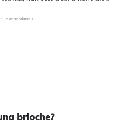
 su colazionesalutare.it
una brioche?