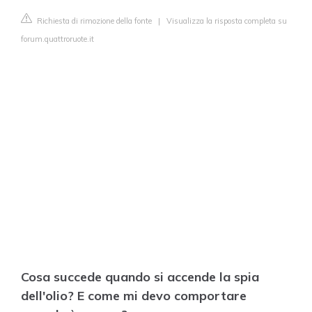
Richiesta di rimozione della fonte
|
Visualizza la risposta completa su
forum.quattroruote.it
Cosa succede quando si accende la spia
dell'olio? E come mi devo comportare