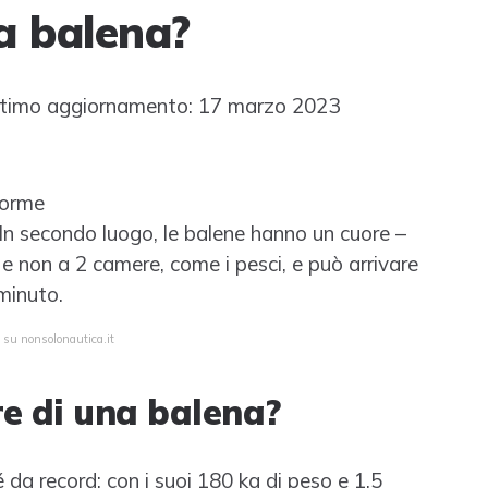
a balena?
timo aggiornamento: 17 marzo 2023
norme
. In secondo luogo, le balene hanno un cuore –
 non a 2 camere, come i pesci, e può arrivare
minuto.
 su nonsolonautica.it
re di una balena?
é da record: con i suoi 180 kg di peso e 1,5