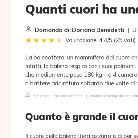
Quanti cuori ha un
Domanda di: Doriana Benedetti
| Ul
Valutazione: 4.4/5
(
25 voti
)
La balenottera: un mammifero dal cuore e
Infatti, la balena respira con i suoi polmoni
che mediamente pesa 180 kg – a 4 camere e
a battere addirittura soltanto due volte al 
Richiesta di rimozione della fonte
|
Visualizza la risposta completa
Quanto è grande il cuo
Il cuore della balenottera azzurra è di per s