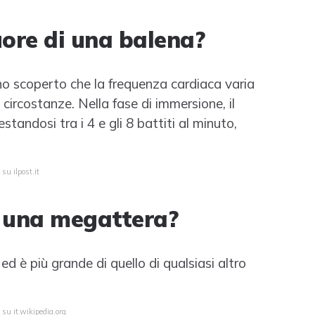
uore di una balena?
anno scoperto che la frequenza cardiaca varia
 circostanze. Nella fase di immersione, il
standosi tra i 4 e gli 8 battiti al minuto,
su ilpost.it
i una megattera?
d è più grande di quello di qualsiasi altro
 su it.wikipedia.org