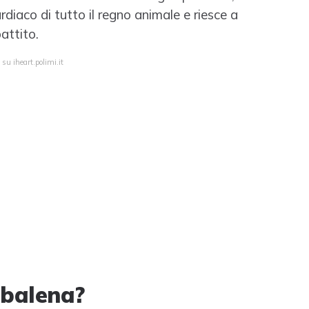
rdiaco di tutto il regno animale e riesce a
attito.
su iheart.polimi.it
 balena?