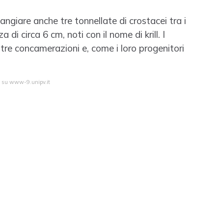
ngiare anche tre tonnellate di crostacei tra i
 di circa 6 cm, noti con il nome di krill. I
re concamerazioni e, come i loro progenitori
ta su www-9.unipv.it