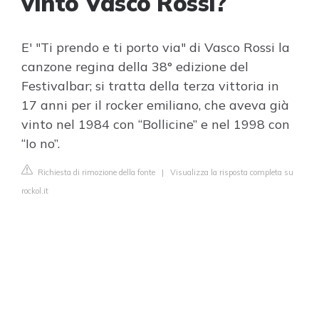
vinto Vasco Rossi?
E' "Ti prendo e ti porto via" di Vasco Rossi la
canzone regina della 38° edizione del
Festivalbar; si tratta della terza vittoria in
17 anni per il rocker emiliano, che aveva già
vinto nel 1984 con “Bollicine” e nel 1998 con
“Io no”.
Richiesta di rimozione della fonte
|
Visualizza la risposta completa su
rockol.it