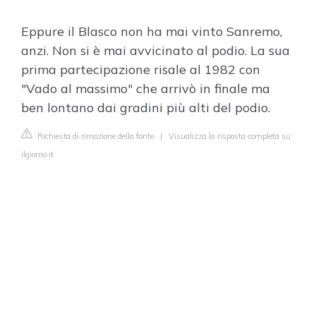
Eppure il Blasco non ha mai vinto Sanremo,
anzi. Non si è mai avvicinato al podio. La sua
prima partecipazione risale al 1982 con
"Vado al massimo" che arrivò in finale ma
ben lontano dai gradini più alti del podio.
Richiesta di rimozione della fonte
|
Visualizza la risposta completa su
ilgiorno.it