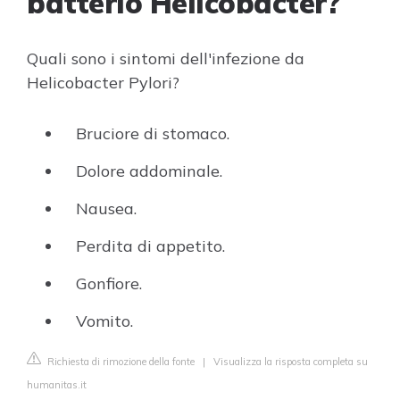
batterio Helicobacter?
Quali sono i sintomi dell'infezione da
Helicobacter Pylori?
Bruciore di stomaco.
Dolore addominale.
Nausea.
Perdita di appetito.
Gonfiore.
Vomito.
Richiesta di rimozione della fonte
|
Visualizza la risposta completa su
humanitas.it