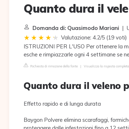
Quanto dura il vel
Domanda di: Quasimodo Mariani
| U
Valutazione: 4.2/5
(
19 voti
)
ISTRUZIONI PER L'USO
Per ottenere la ma
esche e rimpiazzarle ogni 4 settimane se ne
Richiesta di rimozione della fonte
|
Visualizza la risposta completa 
Quanto dura il veleno p
Effetto rapido e di lunga durata
Baygon Polvere elimina scarafaggi, formiche e
proteggere dalle infestazioni fino a 12 set