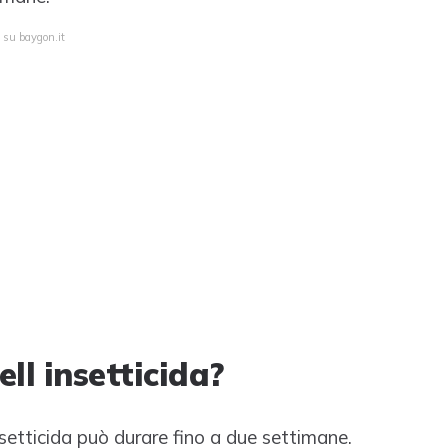
 su baygon.it
ll insetticida?
nsetticida può durare fino a due settimane.