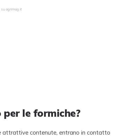
a su agrimag.it
 per le formiche?
e attrattive contenute, entrano in contatto