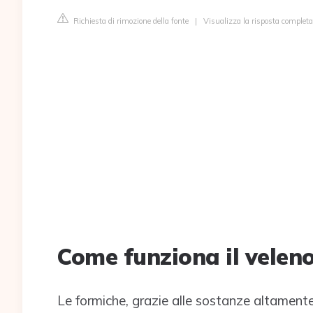
Richiesta di rimozione della fonte
|
Visualizza la risposta complet
Come funziona il veleno
Le formiche, grazie alle sostanze altament