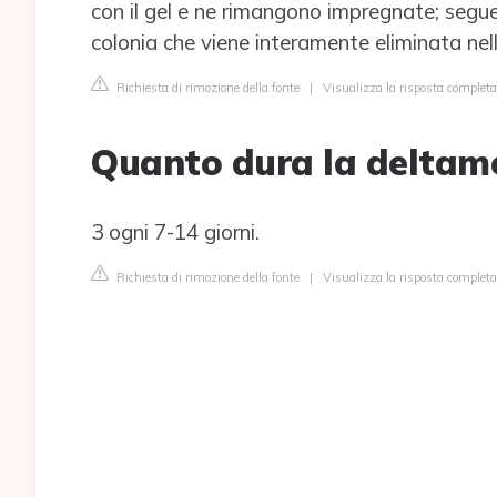
con il gel e ne rimangono impregnate; segue l
colonia che viene interamente eliminata nell'
Richiesta di rimozione della fonte
|
Visualizza la risposta completa
Quanto dura la deltam
3 ogni 7-14 giorni.
Richiesta di rimozione della fonte
|
Visualizza la risposta comple