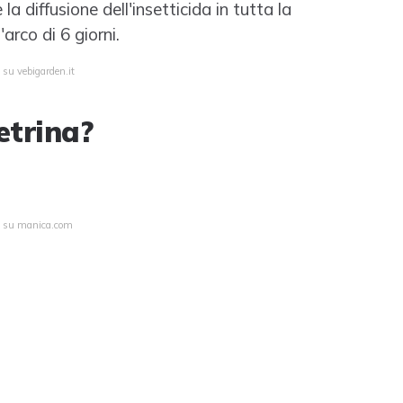
a diffusione dell'insetticida in tutta la
arco di 6 giorni.
 su vebigarden.it
etrina?
ta su manica.com