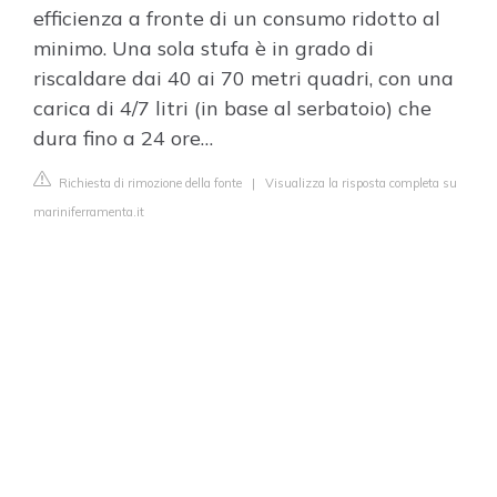
efficienza a fronte di un consumo ridotto al
minimo. Una sola stufa è in grado di
riscaldare dai 40 ai 70 metri quadri, con una
carica di 4/7 litri (in base al serbatoio) che
dura fino a 24 ore…
Richiesta di rimozione della fonte
|
Visualizza la risposta completa su
mariniferramenta.it