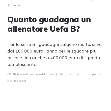
iltuosalario.it
Quanto guadagna un
allenatore Uefa B?
Per la serie B i guadagni salgono molto, si va
dai 100.000 euro l'anno per le squadre più
piccole fino anche a 400.000 euro di squadre
più blasonate.
Richiesta di rimozione della fonte
|
Visualizza la risposta completa su
circuitolavoro.it