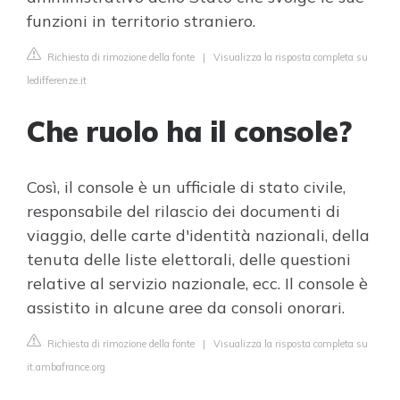
funzioni in territorio straniero.
Richiesta di rimozione della fonte
|
Visualizza la risposta completa su
ledifferenze.it
Che ruolo ha il console?
Così, il console è un ufficiale di stato civile,
responsabile del rilascio dei documenti di
viaggio, delle carte d'identità nazionali, della
tenuta delle liste elettorali, delle questioni
relative al servizio nazionale, ecc. Il console è
assistito in alcune aree da consoli onorari.
Richiesta di rimozione della fonte
|
Visualizza la risposta completa su
it.ambafrance.org