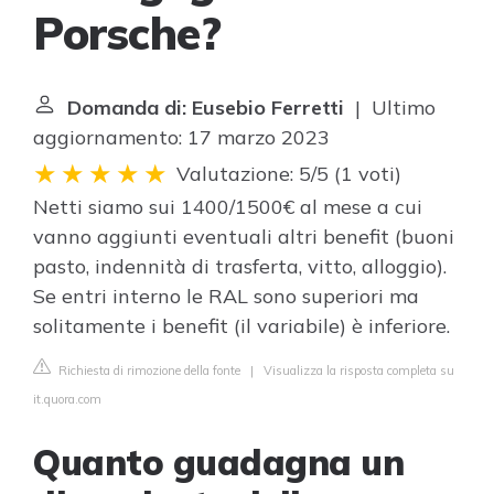
Porsche?
Domanda di: Eusebio Ferretti
| Ultimo
aggiornamento: 17 marzo 2023
Valutazione: 5/5
(
1 voti
)
Netti siamo sui 1400/1500€ al mese a cui
vanno aggiunti eventuali altri benefit (buoni
pasto, indennità di trasferta, vitto, alloggio).
Se entri interno le RAL sono superiori ma
solitamente i benefit (il variabile) è inferiore.
Richiesta di rimozione della fonte
|
Visualizza la risposta completa su
it.quora.com
Quanto guadagna un