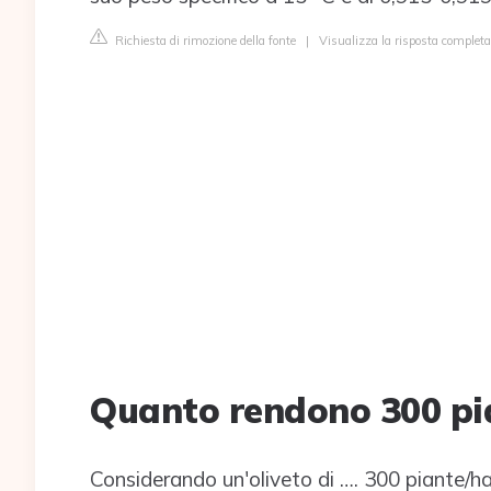
Richiesta di rimozione della fonte
|
Visualizza la risposta completa 
Quanto rendono 300 pia
Considerando un'oliveto di …. 300 piante/ha 