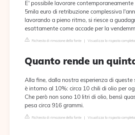
E' possibile lavorare contemporaneamente p
5mila euro di retribuzione complessiva l'anno
lavorando a pieno ritmo, si riesce a guadagn
esattamente come accade per la vendemm
Richiesta di rimozione della fonte
|
Visualizza la risposta completa
Quanto rende un quintal
Alla fine, dalla nostra esperienza di ques
è intorno al 10%: circa 10 chili di olio per o
Che però non sono 10 litri di olio, bensì quas
pesa circa 916 grammi.
Richiesta di rimozione della fonte
|
Visualizza la risposta completa 