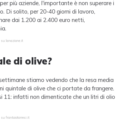
er più aziende, l'importante è non superare i
. Di solito, per 20-40 giorni di lavoro,
are dai 1.200 ai 2.400 euro netti,
ia.
 su lanazione.it
e di olive?
te settimane stiamo vedendo che la resa media
gni quintale di olive che ci portate da frangere.
i 11: infatti non dimenticate che un litri di olio
su frantoiotorresi.it