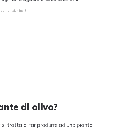
su frantoionline.it
nte di olivo?
si tratta di far produrre ad una pianta