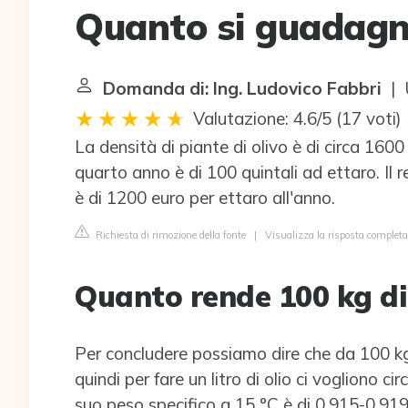
Quanto si guadagna
Domanda di: Ing. Ludovico Fabbri
| U
Valutazione: 4.6/5
(
17 voti
)
La densità di piante di olivo è di circa 1600
quarto anno è di 100 quintali ad ettaro. Il r
è di 1200 euro per ettaro all'anno.
Richiesta di rimozione della fonte
|
Visualizza la risposta completa
Quanto rende 100 kg di
Per concludere possiamo dire che da 100 kg di
quindi per fare un litro di olio ci vogliono cir
suo peso specifico a 15 °C è di 0,915-0,919 k