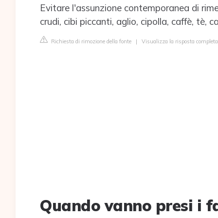
Evitare l'assunzione contemporanea di rime
crudi, cibi piccanti, aglio, cipolla, caffè, tè, 
Richiesta di rimozione della fonte
|
Visualizza la risposta completa 
Quando vanno presi i f