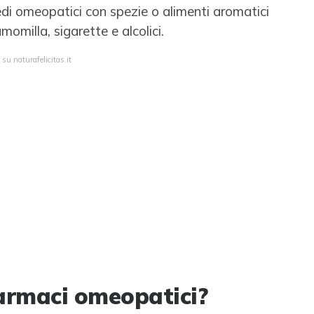
di omeopatici con spezie o alimenti aromatici
camomilla, sigarette e alcolici.
su naturafelicitas.it
armaci omeopatici?