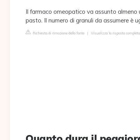
Il farmaco omeopatico va assunto almeno u
pasto. Il numero di granuli da assumere è ug
Richiesta di rimozione della fonte
|
Visualizza la risposta completa 
Quanto dura il peggio