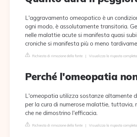
L'aggravamento omeopatico è un condizione
ogni modo, è assolutamente transitoria. 
nelle malattie acute si manifesta quasi sub
croniche si manifesta più o meno tardivame
Richiesta di rimozione della fonte
|
Visualizza la risposta comple
Perché l'omeopatia non
L'omeopatia utilizza sostanze altamente di
per la cura di numerose malattie, tuttavia, n
che ne dimostrino l'efficacia.
Richiesta di rimozione della fonte
|
Visualizza la risposta completa