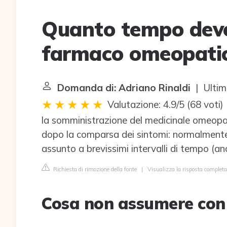
Quanto tempo deve
farmaco omeopatico
Domanda di: Adriano Rinaldi
| Ultim
Valutazione: 4.9/5
(
68 voti
)
la somministrazione del medicinale omeopat
dopo la comparsa dei sintomi: normalmente
assunto a brevissimi intervalli di tempo (an
Richiesta di rimozione della fonte
|
Visualizza la risposta comple
Cosa non assumere con