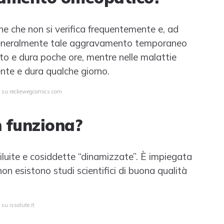
 che non si verifica frequentemente e, ad
Generalmente tale aggravamento temporaneo
ito e dura poche ore, mentre nelle malattie
nte e dura qualche giorno.
ta su reckewegcomics.com
 funziona?
luite e cosiddette “dinamizzate”. È impiegata
on esistono studi scientifici di buona qualità
 su issalute.it