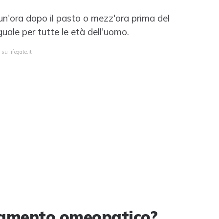
n'ora dopo il pasto o mezz'ora prima del
uale per tutte le età dell'uomo.
su lifegate.it
ramento omeopatico?