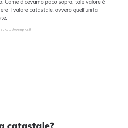
imo. Come dicevamo poco sopra, tale valore è
e il valore catastale, ovvero quell'unità
te.
 su catastosemplice.it
ta catastale?