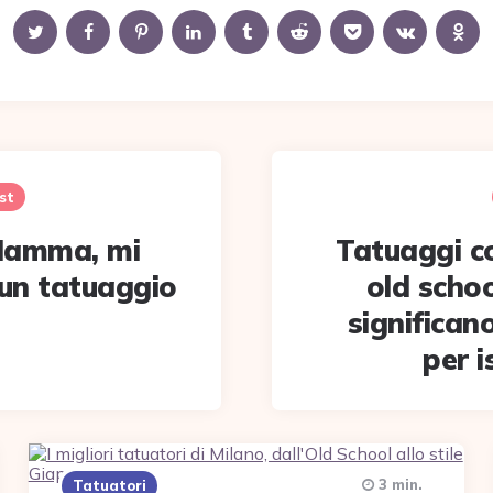
st
Mamma, mi
Tatuaggi c
 un tatuaggio
old schoo
significan
per i
3 min.
Tatuatori