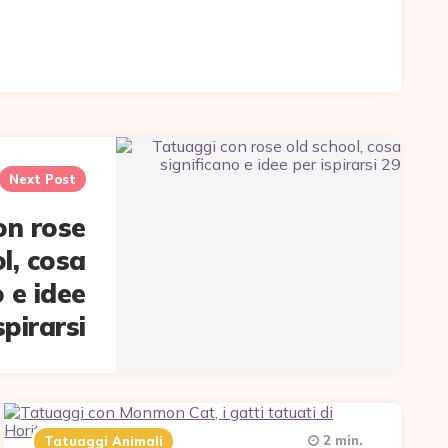
Next Post
on rose
l, cosa
o e idee
spirarsi
2 min.
Tatuaggi Animali