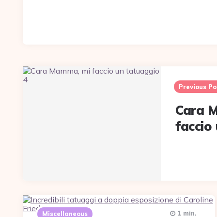
Post
navigation
Previous Po
Cara 
faccio
1 min.
Miscellaneous