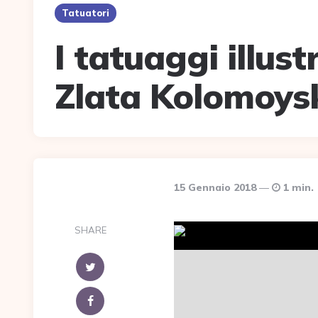
Tatuatori
I tatuaggi illust
Zlata Kolomoys
15 Gennaio 2018
1 min.
SHARE