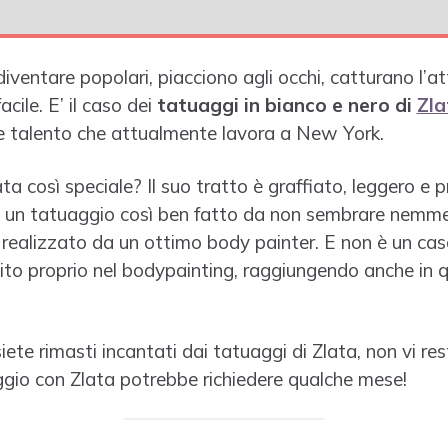
 diventare popolari, piacciono agli occhi, catturano l’a
cile. E’ il caso dei
tatuaggi in bianco e nero di
Zla
ile talento che attualmente lavora a New York.
ata così speciale? Il suo tratto è graffiato, leggero e 
o è un tatuaggio così ben fatto da non sembrare nemm
ealizzato da un ottimo body painter. E non è un cas
o proprio nel bodypainting, raggiungendo anche in 
te rimasti incantati dai tatuaggi di Zlata, non vi rest
ggio con Zlata potrebbe richiedere qualche mese!