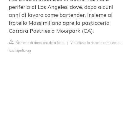
periferia di Los Angeles, dove, dopo alcuni
anni di lavoro come bartender, insieme al
fratello Massimiliano apre la pasticceria
Carrara Pastries a Moorpark (CA).
Richiesta di rimozione della fonte
|
Visualizza la risposta completa su
it.wikipedia.org