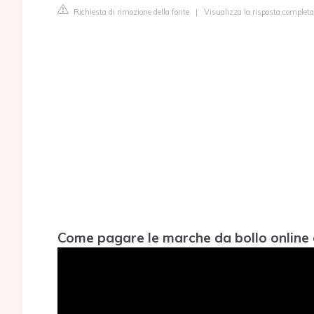
Richiesta di rimozione della fonte
|
Visualizza la risposta complet
Come pagare le marche da bollo online 