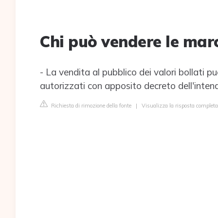
Chi può vendere le mar
- La vendita al pubblico dei valori bollati pu
autorizzati con apposito decreto dell'inten
Richiesta di rimozione della fonte
|
Visualizza la risposta completa 