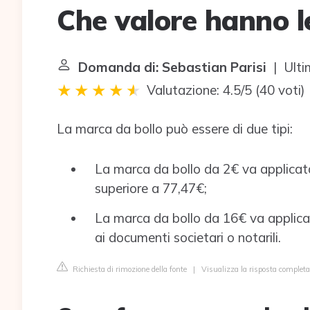
Che valore hanno l
Domanda di: Sebastian Parisi
| Ulti
Valutazione: 4.5/5
(
40 voti
)
La marca da bollo può essere di due tipi:
La marca da bollo da 2€ va applicata 
superiore a 77,47€;
La marca da bollo da 16€ va applicat
ai documenti societari o notarili.
Richiesta di rimozione della fonte
|
Visualizza la risposta comple