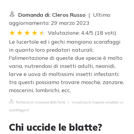
Domanda di: Cleros Russo
| Ultimo
aggiornamento: 29 marzo 2023
Valutazione: 4.4/5
(
18 voti
)
Le lucertole ed i gechi mangiano scarafaggi
in quanto loro predatori naturali;
l'alimentazione di queste due specie è molto
varia, nutrendosi di insetti adulti, neanidi,
larve e uova di moltissimi insetti infestanti:
tra questi possiamo trovare mosche, zanzare,
moscerini, lombrichi, ecc.
Richiesta di rimozione della fonte
|
Visualizza la risposta completa su
scarafaggio.it
Chi uccide le blatte?