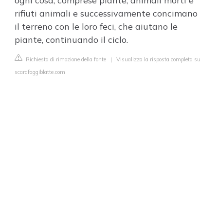
ogni cosa, comprese piante, animali morti e
rifiuti animali e successivamente concimano
il terreno con le loro feci, che aiutano le
piante, continuando il ciclo.
Richiesta di rimozione della fonte
|
Visualizza la risposta completa su
scarafaggiblatte.com