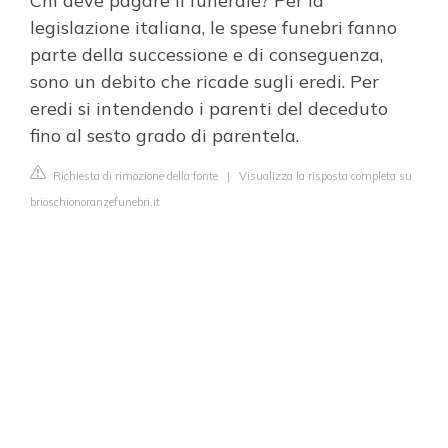
Chi deve pagare il funerale? Per la
legislazione italiana, le spese funebri fanno
parte della successione e di conseguenza,
sono un debito che ricade sugli eredi. Per
eredi si intendendo i parenti del deceduto
fino al sesto grado di parentela.
Richiesta di rimozione della fonte
|
Visualizza la risposta completa su
brioschionoranzefunebri.it