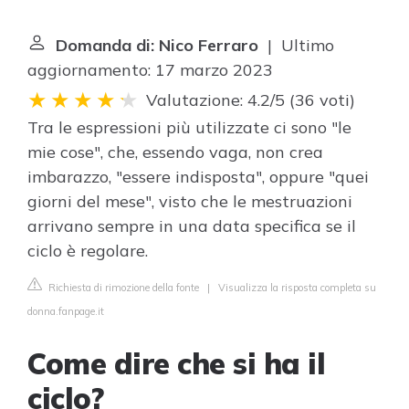
Domanda di: Nico Ferraro
| Ultimo
aggiornamento: 17 marzo 2023
Valutazione: 4.2/5
(
36 voti
)
Tra le espressioni più utilizzate ci sono "le
mie cose", che, essendo vaga, non crea
imbarazzo, "essere indisposta", oppure "quei
giorni del mese", visto che le mestruazioni
arrivano sempre in una data specifica se il
ciclo è regolare.
Richiesta di rimozione della fonte
|
Visualizza la risposta completa su
donna.fanpage.it
Come dire che si ha il
ciclo?