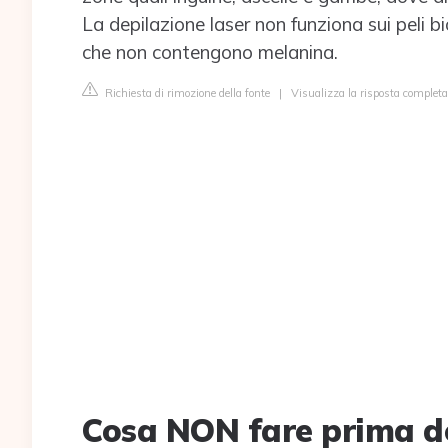
La depilazione laser non funziona sui peli bio
che non contengono melanina.
Richiesta di rimozione della fonte
|
Visualizza la risposta completa
Cosa NON fare prima de