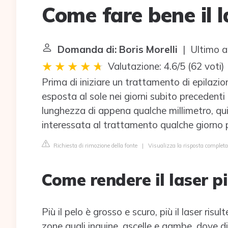
Come fare bene il l
Domanda di: Boris Morelli
| Ultimo a
Valutazione: 4.6/5
(
62 voti
)
Prima di iniziare un trattamento di epilazio
esposta al sole nei giorni subito precedenti
lunghezza di appena qualche millimetro, qu
interessata al trattamento qualche giorno 
Richiesta di rimozione della fonte
|
Visualizza la risposta completa
Come rendere il laser pi
Più il pelo è grosso e scuro, più il laser risul
zone quali inguine, ascelle e gambe, dove di 