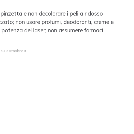
a pinzetta e non decolorare i peli a ridosso
zzato; non usare profumi, deodoranti, creme e
a potenza del laser; non assumere farmaci
 su lasermilano.it