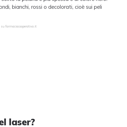
ndi, bianchi, rossi o decolorati, cioè sui peli
 su farmaciacooperativa.it
l laser?