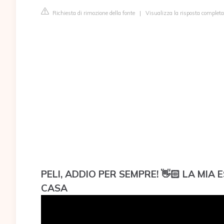
Richiesta di rimozione della fonte
|
Visualizza la risposta completa 
PELI, ADDIO PER SEMPRE! 👋🏻 LA MIA
CASA