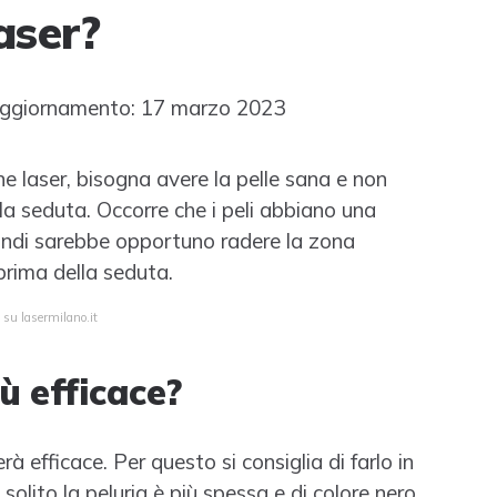
aser?
ggiornamento: 17 marzo 2023
ne laser, bisogna avere la pelle sana e non
 la seduta. Occorre che i peli abbiano una
indi sarebbe opportuno radere la zona
prima della seduta.
 su lasermilano.it
ù efficace?
terà efficace. Per questo si consiglia di farlo in
solito la peluria è più spessa e di colore nero.