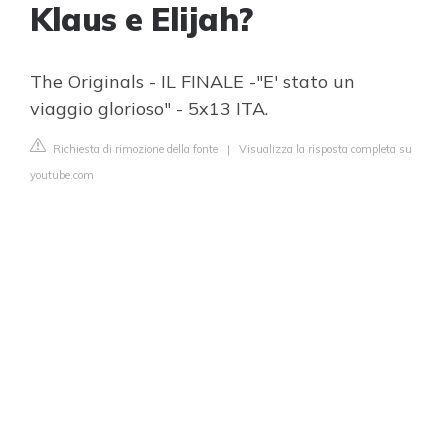
Klaus e Elijah?
The Originals - IL FINALE -"E' stato un
viaggio glorioso" - 5x13 ITA.
Richiesta di rimozione della fonte
|
Visualizza la risposta completa su
youtube.com