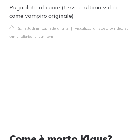
Pugnalato al cuore (terza e ultima volta,
come vampiro originale)
Richiesta di rimozione della fonte
|
Visualizza la risposta completa su
vampirediaries.fandom.com
Come è morto Klaus?