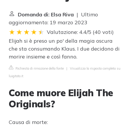
Domanda di: Elsa Riva
| Ultimo
aggiornamento: 19 marzo 2023
Valutazione: 4.4/5
(
40 voti
)
Elijah si è preso un po' della magia oscura
che sta consumando Klaus. I due decidono di
morire insieme e così fanno.
Richiesta di rimozione della fonte
|
Visualizza la risposta completa su
luigitoto.it
Come muore Elijah The
Originals?
Causa di morte: