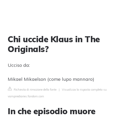
Chi uccide Klaus in The
Originals?
Ucciso da:
Mikael Mikaelson (come lupo mannaro)
Richiesta di rimozione della fonte
|
Visualizza la risposta completa su
vampirediaries.fandom.com
In che episodio muore