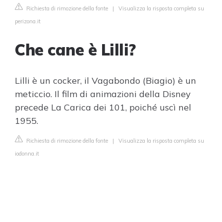
Richiesta di rimozione della fonte
|
Visualizza la risposta completa su
perizona.it
Che cane è Lilli?
Lilli è un cocker, il Vagabondo (Biagio) è un
meticcio. Il film di animazioni della Disney
precede La Carica dei 101, poiché uscì nel
1955.
Richiesta di rimozione della fonte
|
Visualizza la risposta completa su
iodonna.it