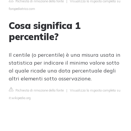
Richiesta di rimozione della fonte
|
Visualizza la risposta completa su
faropediatrico.com
Cosa significa 1
percentile?
Il centile (o percentile) è una misura usata in
statistica per indicare il minimo valore sotto
al quale ricade una data percentuale degli
altri elementi sotto osservazione.
Richiesta di rimozione della fonte
|
Visualizza la risposta completa su
it.wikipedia.org