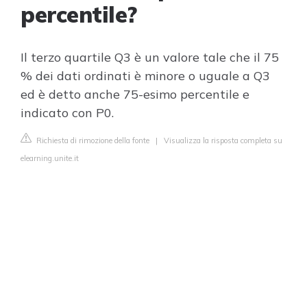
percentile?
Il terzo quartile Q3 è un valore tale che il 75
% dei dati ordinati è minore o uguale a Q3
ed è detto anche 75-esimo percentile e
indicato con P0.
Richiesta di rimozione della fonte
|
Visualizza la risposta completa su
elearning.unite.it