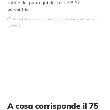
totale dei punteggi del test e P è il
percentile.
Richiesta di rimozione della fonte
|
Visualizza la risposta completa su
studenti.it
A cosa corrisponde il 75