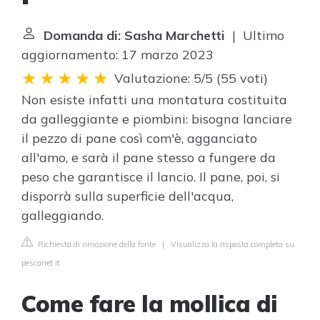
Domanda di: Sasha Marchetti
| Ultimo
aggiornamento: 17 marzo 2023
Valutazione: 5/5
(
55 voti
)
Non esiste infatti una montatura costituita
da galleggiante e piombini: bisogna lanciare
il pezzo di pane così com'è, agganciato
all'amo, e sarà il pane stesso a fungere da
peso che garantisce il lancio. Il pane, poi, si
disporrà sulla superficie dell'acqua,
galleggiando.
Richiesta di rimozione della fonte
|
Visualizza la risposta completa su
pescanet.it
Come fare la mollica di