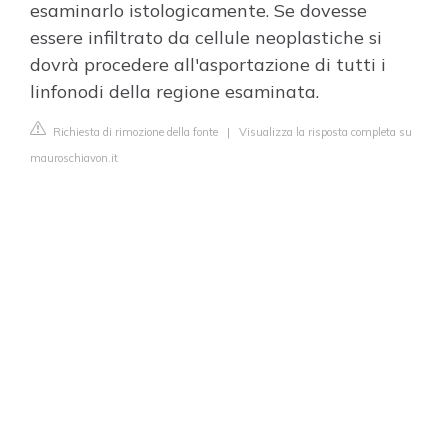
esaminarlo istologicamente. Se dovesse
essere infiltrato da cellule neoplastiche si
dovrà procedere all'asportazione di tutti i
linfonodi della regione esaminata.
Richiesta di rimozione della fonte
|
Visualizza la risposta completa su
mauroschiavon.it